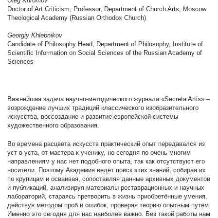
Oleg Khromov
Doctor of Art Criticism, Professor, Department of Church Arts, Moscow
Theological Academy (Russian Orthodox Church)
Georgiy Khlebnikov
Candidate of Philosophy Head, Department of Philosophy, Institute of
Scientific Information on Social Sciences of the Russian Academy of
Sciences
Важнейшая задача научно-методического журнала «Secreta Artis» –
возрождение лучших традиций классического изобразительного
искусства, воссоздание и развитие европейской системы
художественного образования.
Во времена расцвета искусств практический опыт передавался из
уст в уста, от мастера к ученику, но сегодня по очень многим
направлениям у нас нет подобного опыта, так как отсутствуют его
носители. Поэтому Академия ведёт поиск этих знаний, собирая их
по крупицам и осваивая, сопоставляя данные архивных документов
и публикаций, анализируя материалы реставрационных и научных
лабораторий, стараясь претворить в жизнь приобретённые умения,
действуя методом проб и ошибок, проверяя теорию опытным путём.
Именно это сегодня для нас наиболее важно. Без такой работы нам