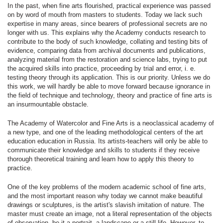
In the past, when fine arts flourished, practical experience was passed
on by word of mouth from masters to students. Today we lack such
expertise in many areas, since bearers of professional secrets are no
longer with us. This explains why the Academy conducts research to
contribute to the body of such knowledge, collating and testing bits of
evidence, comparing data from archival documents and publications,
analyzing material from the restoration and science labs, trying to put
the acquired skills into practice, proceeding by trial and error, i. e.
testing theory through its application. This is our priority. Unless we do
this work, we will hardly be able to move forward because ignorance in
the field of technique and technology, theory and practice of fine arts is
an insurmountable obstacle.
The Academy of Watercolor and Fine Arts is a neoclassical academy of
a new type, and one of the leading methodological centers of the art
education education in Russia. Its artists-teachers will only be able to
communicate their knowledge and skills to students if they receive
thorough theoretical training and learn how to apply this theory to
practice.
One of the key problems of the modern academic school of fine arts,
and the most important reason why today we cannot make beautiful
drawings or sculptures, is the artist's slavish imitation of nature. The
master must create an image, not a literal representation of the objects
of observation, be it a portrait, a landscape or a still-life. However, to