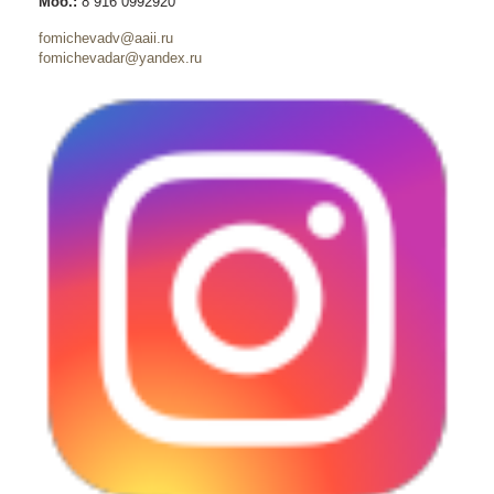
Моб.:
8 916 0992920
fomichevadv@aaii.ru
fomichevadar@yandex.ru