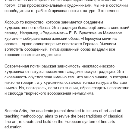
потом, став профессиональными художниками, мы не в состоянии
освободиться от рабской прикованности к натуре. Это нелепо.
Хорошо то искусство, которое занимается созданием
художественного образа. Эта традиция была ещё жива в советский
период. Например, «Родина-мать» Е. В. Вучетича на Мамаевом
кургане – собирательный женский образ, «Перекуём мечи на
орала» – яркое олицетворение советского Геракла. Умением
воплотить обобщённый, типизированный образ владели все
хорошие советские художники.
Современная почти рабская зависимость неоклассического
художника от натуры приземляет академическую традицию. Эта
скованность обусловлена именно тем, что ушло знание, о котором
никто не говорит, а у художника осталась только натура и больше
ничего. Но, повторюсь, если нет знания, образ создать невозможно
и свобода творческого воображения немыслима.
Secreta Artis, the academic journal devoted to issues of art and art
teaching methodology, aims to revive the best traditions of classical
fine art, re-create and build on the European system of fine arts
education.