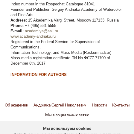
Index number in the Rospechat Catalogue 81041
Founder and Publisher: Sergey Andriaka Academy of Watercolor
and Fine Arts
Address:
15 Akademika Vargi Street, Moscow 117133, Russia
Phone:
+7 (495) 531-5555
E-mail:
academiya@aaii.ru
www.academy-andriaka.ru
Registered in the Federal Service for Supervision of
Communications,
Information Technology, and Mass Media (Roskomnadzor)
Mass media registration certificate ПИ No ФС77-71700 of
December 8th, 2017
INFORMATION FOR AUTHORS
Об академии
Андрияка Сергей Николаевич
Новости
Контакты
Мы в социальных сетях
ВКонтакте
Twitter
Youtube
Telegram
Мы используем cookies