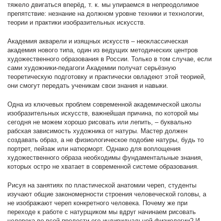
тяжело двигаться вперёд, т. к. мы упираемся в непреодолимое
препятствие: незнание на должном уровне техники и технологии,
теории и практики изобразительных искусств.
Академия акварели и изящных искусств – неоклассическая
академия нового типа, один из ведущих методических центров
художественного образования в России. Только в том случае, если
сами художники-педагоги Академии получат серьёзную
теоретическую подготовку и практически овладеют этой теорией,
они смогут передать ученикам свои знания и навыки.
Одна из ключевых проблем современной академической школы
изобразительных искусств, важнейшая причина, по которой мы
сегодня не можем хорошо рисовать или лепить, – буквально
рабская зависимость художника от натуры. Мастер должен
создавать образ, а не физиологическое подобие натуры, будь то
портрет, пейзаж или натюрморт. Однако для воплощения
художественного образа необходимы фундаментальные знания,
которых остро не хватает в современной системе образования.
Рисуя на занятиях по пластической анатомии череп, студенты
изучают общие закономерности строения человеческой головы, а
не изображают череп конкретного человека. Почему же при
переходе к работе с натурщиком мы вдруг начинаем рисовать
человека во всей прелести его индивидуальной физиологии? И