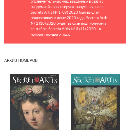
ограничительных мер, введенных в связи с
пандемией коронавируса, выпуск журнала
Secreta Artis № 1 (09) 2020 был выслан
подписчикам в июне 2020 года. Secreta Artis
№ 2 (10) 2020 будет выслан подписчикам в
сентябре, Secreta Artis № 3 (11) 2020 - в
ноябре текущего года.
АРХИВ НОМЕРОВ