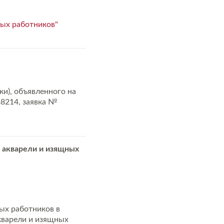
ых работников"
и), объявленного на
38214, заявка №
 акварели и изящных
ых работников в
кварели и изящных