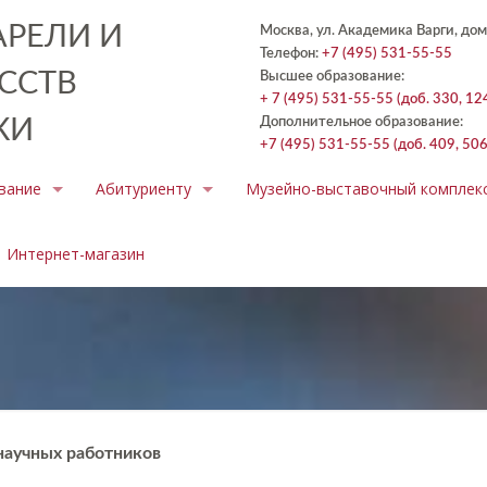
РЕЛИ И
Москва, ул. Академика Варги, дом
Телефон:
+7 (495) 531-55-55
ССТВ
Высшее образование:
+ 7 (495) 531-55-55 (доб. 330, 12
КИ
Дополнительное образование:
+7 (495) 531-55-55 (доб. 409, 506
вание
Абитуриенту
Музейно-выставочный комплек
Интернет-магазин
научных работников