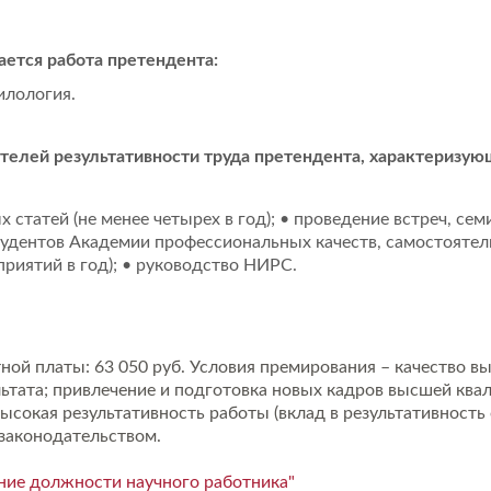
ается работа претендента:
илология.
телей результативности труда претендента, характеризу
статей (не менее четырех в год); • проведение встреч, сем
студентов Академии профессиональных качеств, самостоятел
приятий в год); • руководство НИРС.
тной платы: 63 050 руб. Условия премирования – качество 
льтата; привлечение и подготовка новых кадров высшей ква
высокая результативность работы (вклад в результативность 
 законодательством.
ние должности научного работника"