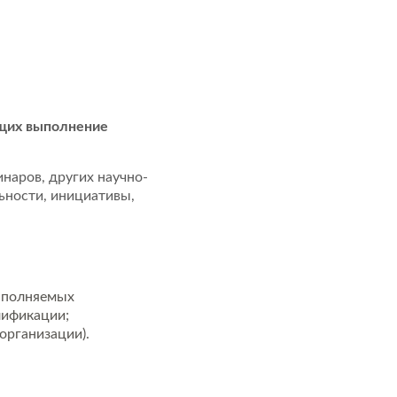
ющих выполнение
инаров, других научно-
ьности, инициативы,
выполняемых
лификации;
организации).