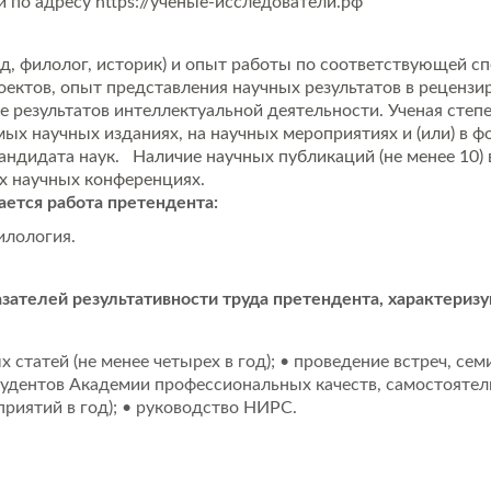
ий по адресу https://ученые-исследователи.рф
д, филолог, историк) и опыт работы по соответствующей сп
оектов, опыт представления научных результатов в реценз
ме результатов интеллектуальной деятельности. Ученая степе
ых научных изданиях, на научных мероприятиях и (или) в ф
кандидата наук. Наличие научных публикаций (не менее 10
ых научных конференциях.
ается работа претендента:
илология.
зателей результативности труда претендента, характери
статей (не менее четырех в год); • проведение встреч, сем
студентов Академии профессиональных качеств, самостоятел
приятий в год); • руководство НИРС.