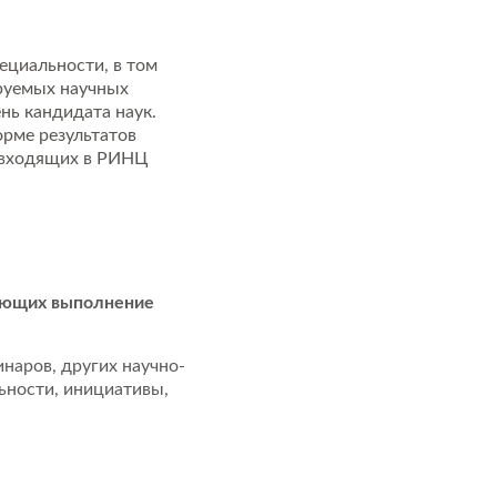
ециальности, в том
ируемых научных
нь кандидата наук.
орме результатов
) входящих в РИНЦ
зующих выполнение
инаров, других научно-
ьности, инициативы,