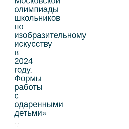
Московской
олимпиады
школьников
по
изобразительному
искусству
в
2024
году.
Формы
работы
с
одаренными
детьми»
[…]