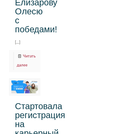
Елизарову
Олесю
с
победами!
[…]
Читать
далее
Стартовала
регистрация
на
карьерный