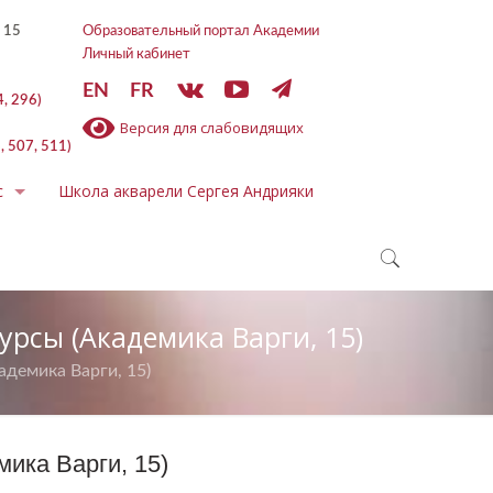
 15
Образовательный портал Академии
Личный кабинет
EN
FR
4, 296)
Версия для слабовидящих
, 507, 511)
с
Школа акварели Сергея Андрияки
курсы (Академика Варги, 15)
адемика Варги, 15)
мика Варги, 15)