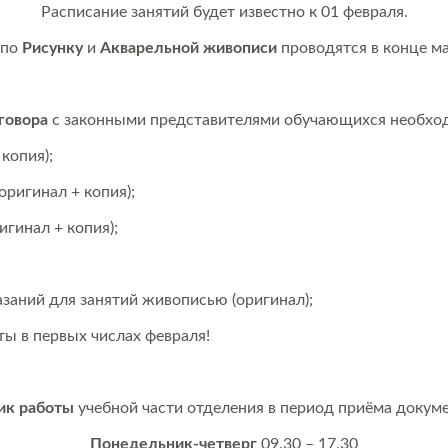
Расписание занятий будет известно к 01 февраля.
 по
Рисунку
и
Акварельной живописи
проводятся в конце ма
говора
с законными представителями обучающихся необхо
копия);
оригинал + копия);
гинал + копия);
азаний для занятий живописью (оригинал);
ы в первых числах февраля!
ик работы
учебной части отделения в период приёма докуме
Понедельник-четверг
09.30 – 17.30