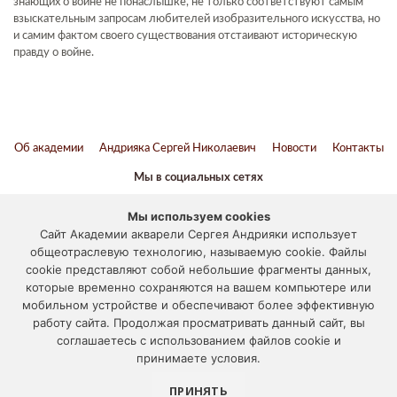
знающих о войне не понаслышке, не только соответствуют самым
взыскательным запросам любителей изобразительного искусства, но
и самим фактом своего существования отстаивают историческую
правду о войне.
Об академии
Андрияка Сергей Николаевич
Новости
Контакты
Мы в социальных сетях
ВКонтакте
Twitter
Youtube
Telegram
Мы используем cookies
Сайт Академии акварели Сергея Андрияки использует
Наука и образование против террора
общеотраслевую технологию, называемую cookie. Файлы
cookie представляют собой небольшие фрагменты данных,
© 2012-2024
которые временно сохраняются на вашем компьютере или
мобильном устройстве и обеспечивают более эффективную
«АКАДЕМИЯ АКВАРЕЛИ И ИЗЯЩНЫХ ИСКУССТВ СЕРГЕЯ
работу сайта. Продолжая просматривать данный сайт, вы
АНДРИЯКИ»
соглашаетесь с использованием файлов cookie и
117133, г. Москва, ул. Академика Варги, дом 15
принимаете условия.
Отправить письмо
, Тел.:
+7 (495) 531-55-55
ПРИНЯТЬ