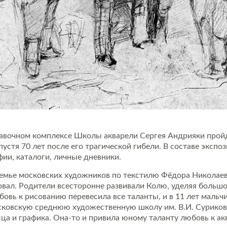
авочном комплексе Школы акварели Сергея Андрияки пройд
устя 70 лет после его трагической гибели. В составе эксп
фии, каталоги, личные дневники.
семье московских художников по текстилю Фёдора Николае
вал. Родители всесторонне развивали Колю, уделяя большо
овь к рисованию перевесила все таланты, и в 11 лет мальч
сковскую среднюю художественную школу им. В.И. Сурикова,
сца и графика. Она-то и привила юному таланту любовь к ак