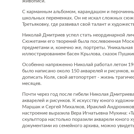
живописи.
С карманным альбомом, карандашом и перочинным 
школьных переменках. Он не искал сложных сюже
Третьяковку, где развивал свой талант и художест
Николай Дмитриев успел стать неординарной личн
Сюжетами его творений была послевоенная Моск
предметами и, конечно же, портреты. Уникальная
иллюстрированием басен Крылова, сказок Пушки
Особенно напряженно Николай работал летом 1948
было написано около 150 акварелей и рисунков, 
дописать Коля, свой автопортрет - жизнь трагичес
месяцев.
Почти через год после гибели Николая Дмитриева
акварелей и рисунков. К искусству юного художн
Маршак и Сергей Михалков, Ираклий Андроников и
настроение выразила Вера Игнатьевна Мухина: «Ты
скульптора настолько поразили акварели юного х
документами из семейного архива, можно увидеть