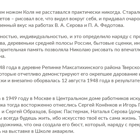
ножом Коля не расставался практически никогда. Старался
тов – рисовал все, что видел вокруг себя, и придавал оч
венный вкус на работах В. А. Серова и П. А. Федотова.
остью, индивидуальностью, и это определило наряду с про
ва, деревеньки средней полосы России, бытовые сценки, 
 зрительная память позволяла Николаю рисовать по впечатл
на.
 года в деревне Репинке Максатихинского района Тверской
которые отчетливо демонстрируют его окрепшее дарование и
ки и внезапно оборвалась 12 августа 1948 года в результате 
 в 1949 году в Москве в Центральном доме работников иску
ика тогда восторженно отнеслись Сергей Конёнков и Игорь 
 Сергей Образцов, Борис Пастернак, Наталья Серова (дочь
 всегда будешь жить, ибо искусство твоё есть сама жизнь. 
удожника, что она создала его бюст, который, наряду с пр
 на выставке в Школе акварели.