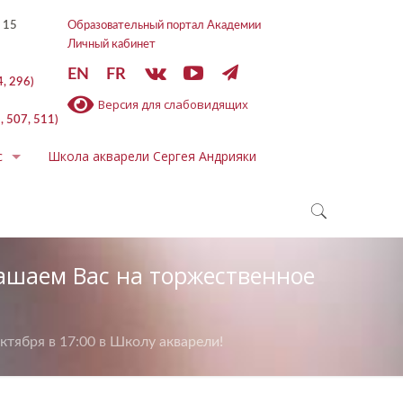
 15
Образовательный портал Академии
Личный кабинет
EN
FR
4, 296)
Версия для слабовидящих
, 507, 511)
с
Школа акварели Сергея Андрияки
лашаем Вас на торжественное
ктября в 17:00 в Школу акварели!