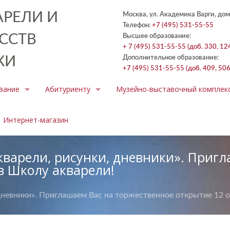
РЕЛИ И
Москва, ул. Академика Варги, дом
Телефон:
+7 (495) 531-55-55
ССТВ
Высшее образование:
+ 7 (495) 531-55-55 (доб. 330, 12
КИ
Дополнительное образование:
+7 (495) 531-55-55 (доб. 409, 506
вание
Абитуриенту
Музейно-выставочный комплек
Интернет-магазин
кварели, рисунки, дневники». Приг
 в Школу акварели!
дневники». Приглашаем Вас на торжественное открытие 12 о