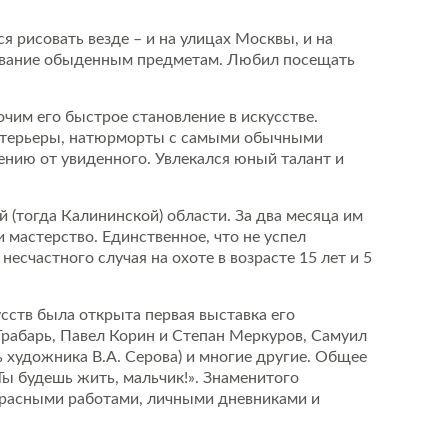
 рисовать везде – и на улицах Москвы, и на
арование обыденным предметам. Любил посещать
чим его быстрое становление в искусстве.
интерьеры, натюрморты с самыми обычными
ению от увиденного. Увлекался юный талант и
 (тогда Калининской) области. За два месяца им
 мастерство. Единственное, что не успел
несчастного случая на охоте в возрасте 15 лет и 5
сств была открыта первая выставка его
Грабарь, Павел Корин и Степан Меркуров, Самуил
 художника В.А. Серова) и многие другие. Общее
Ты будешь жить, мальчик!». Знаменитого
екрасными работами, личными дневниками и