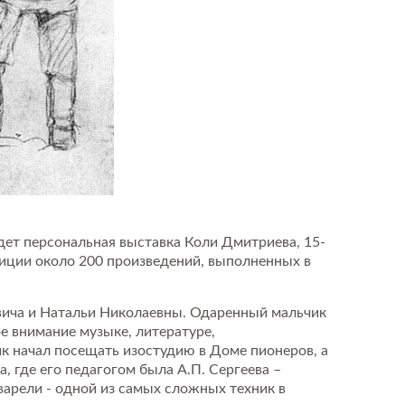
ет персональная выставка Коли Дмитриева, 15-
озиции около 200 произведений, выполненных в
вича и Натальи Николаевны. Одаренный мальчик
е внимание музыке, литературе,
ик начал посещать изостудию в Доме пионеров, а
 где его педагогом была А.П. Сергеева –
варели - одной из самых сложных техник в