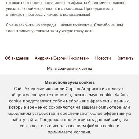
готовое портфолио, получили сертификаты Академии и, главное,
увезли с собой уверенность в своих силах. Преподаватели
отмечают: прогресс у каждого колоссальный!
Смена закрыта, но впереди — новые горизонты. Спасибо нашим
талантливым ученикам за эту яркую главу лета!
Об академии
Андрияка Сергей Николаевич
Новости
Контакты
Мы в социальных сетях
ВКонтакте
Twitter
Youtube
Telegram
Мы используем cookies
Сайт Академии акварели Сергея Андрияки использует
Наука и образование против террора
общеотраслевую технологию, называемую cookie. Файлы
cookie представляют собой небольшие фрагменты данных,
© 2012-2024
которые временно сохраняются на вашем компьютере или
мобильном устройстве и обеспечивают более эффективную
«АКАДЕМИЯ АКВАРЕЛИ И ИЗЯЩНЫХ ИСКУССТВ СЕРГЕЯ
работу сайта. Продолжая просматривать данный сайт, вы
АНДРИЯКИ»
соглашаетесь с использованием файлов cookie и
117133, г. Москва, ул. Академика Варги, дом 15
принимаете условия.