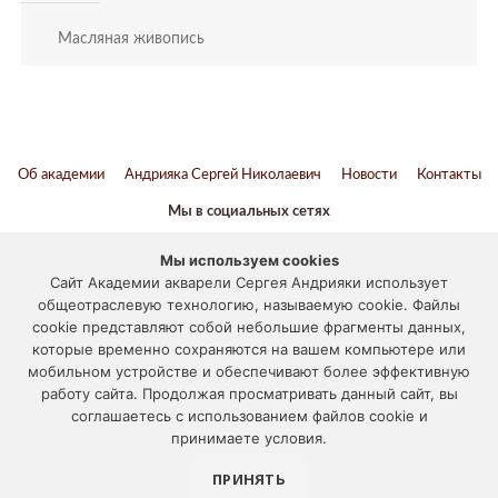
Масляная живопись
Об академии
Андрияка Сергей Николаевич
Новости
Контакты
Мы в социальных сетях
ВКонтакте
Twitter
Youtube
Telegram
Мы используем cookies
Сайт Академии акварели Сергея Андрияки использует
Наука и образование против террора
общеотраслевую технологию, называемую cookie. Файлы
cookie представляют собой небольшие фрагменты данных,
© 2012-2024
которые временно сохраняются на вашем компьютере или
мобильном устройстве и обеспечивают более эффективную
«АКАДЕМИЯ АКВАРЕЛИ И ИЗЯЩНЫХ ИСКУССТВ СЕРГЕЯ
работу сайта. Продолжая просматривать данный сайт, вы
АНДРИЯКИ»
соглашаетесь с использованием файлов cookie и
117133, г. Москва, ул. Академика Варги, дом 15
принимаете условия.
Отправить письмо
, Тел.:
+7 (495) 531-55-55
ПРИНЯТЬ