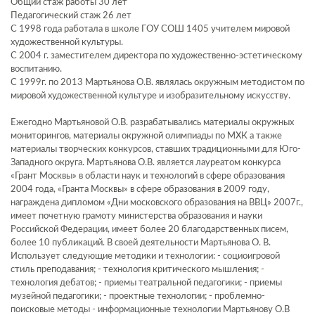
Общий стаж работы 30 лет
Педагогический стаж 26 лет
С 1998 года работала в школе ГОУ СОШ 1405 учителем мировой
художественной культуры.
С 2004 г. заместителем директора по художественно-эстетическому
воспитанию.
С 1999г. по 2013 Мартьянова О.В. являлась окружным методистом по
мировой художественной культуре и изобразительному искусству.
Ежегодно Мартьяновой О.В. разрабатывались материалы окружных
мониторингов, материалы окружной олимпиады по МХК а также
материалы творческих конкурсов, ставших традиционными для Юго-
Западного округа. Мартьянова О.В. является лауреатом конкурса
«Грант Москвы» в области наук и технологий в сфере образования
2004 года, «Гранта Москвы» в сфере образования в 2009 году,
награждена дипломом «Дни московского образования на ВВЦ» 2007г.,
имеет почетную грамоту министерства образования и науки
Российской Федерации, имеет более 20 благодарственных писем,
более 10 публикаций. В своей деятельности Мартьянова О. В.
Использует следующие методики и технологии: - социоигровой
стиль преподавания; - технология критического мышления; -
технология дебатов; - приемы театральной педагогики; - приемы
музейной педагогики; - проектные технологии; - проблемно-
поисковые методы - информационные технологии Мартьянову О.В