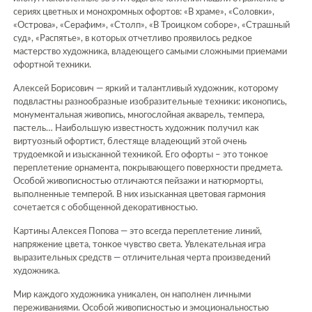
сериях цветных и монохромных офортов: «В храме», «Соловки»,
«Острова», «Серафим», «Столп», «В Троицком соборе», «Страшный
суд», «Распятье», в которых отчетливо проявилось редкое
мастерство художника, владеющего самыми сложными приемами
офортной техники.
Алексей Борисович — яркий и талантливый художник, которому
подвластны разнообразные изобразительные техники: иконопись,
монументальная живопись, многослойная акварель, темпера,
пастель… Наибольшую известность художник получил как
виртуозный офортист, блестяще владеющий этой очень
трудоемкой и изысканной техникой. Его офорты – это тонкое
переплетение орнамента, покрывающего поверхности предмета.
Особой живописностью отличаются пейзажи и натюрморты,
выполненные темперой. В них изысканная цветовая гармония
сочетается с обобщенной декоративностью.
Картины Алексея Попова — это всегда переплетение линий,
напряжение цвета, тонкое чувство света. Увлекательная игра
выразительных средств — отличительная черта произведений
художника.
Мир каждого художника уникален, он наполнен личными
переживаниями. Особой живописностью и эмоциональностью