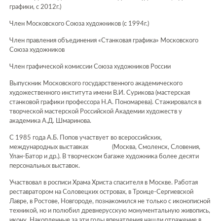
графики, с 2012г.)
Член Московского Союза художников (с 1994г.)
Член правления объединения «Станковая графика» Московского
Союза художников
Член графической комиссии Союза художников России
Выпускник Московского государственного академического
художественного института имени В.И. Сурикова (мастерская
станковой графики профессора Н.А. Пономарева). Стажировался в
творческой мастерской Российской Академии художеств у
академика А.Д. Шмаринова.
С 1985 года А.Б. Попов участвует во всероссийских,
международных выставках (Москва, Смоленск, Словения,
Улан-Батор и др.). В творческом багаже художника более десяти
персональных выставок.
Участвовал в росписи Храма Христа спасителя в Москве. Работая
реставратором на Соловецких островах, в Троице-Сергиевской
Лавре, в Ростове, Новгороде, познакомился не только с иконописной
техникой, но и полюбил древнерусскую монументальную живопись,
икону. Накопленные за эти годы впечатления нашли отражение в