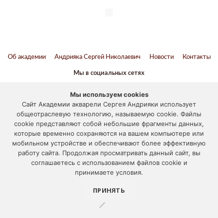
Об академии
Андрияка Сергей Николаевич
Новости
Контакты
Мы в социальных сетях
ВКонтакте
Twitter
Youtube
Telegram
Мы используем cookies
Сайт Академии акварели Сергея Андрияки использует
Наука и образование против террора
общеотраслевую технологию, называемую cookie. Файлы
cookie представляют собой небольшие фрагменты данных,
© 2012-2024
которые временно сохраняются на вашем компьютере или
мобильном устройстве и обеспечивают более эффективную
«АКАДЕМИЯ АКВАРЕЛИ И ИЗЯЩНЫХ ИСКУССТВ СЕРГЕЯ
работу сайта. Продолжая просматривать данный сайт, вы
АНДРИЯКИ»
соглашаетесь с использованием файлов cookie и
117133, г. Москва, ул. Академика Варги, дом 15
принимаете условия.
Отправить письмо
, Тел.:
+7 (495) 531-55-55
ПРИНЯТЬ