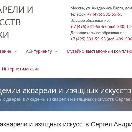
РЕЛИ И
Москва, ул. Академика Варги, дом
Телефон:
+7 (495) 531-55-55
ССТВ
Высшее образование:
+ 7 (495) 531-55-55 (доб. 330, 12
КИ
Дополнительное образование:
+7 (495) 531-55-55 (доб. 409, 506
вание
Абитуриенту
Музейно-выставочный комплек
Интернет-магазин
демии акварели и изящных искусств
х дверей в Академии акварели и изящных искусств Сергея
акварели и изящных искусств Сергея Андр