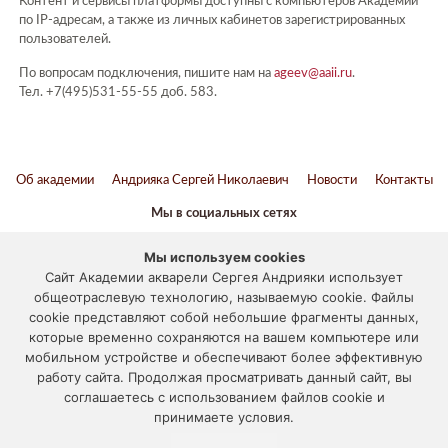
Контент и сервисы платформы доступны с компьютеров Академии
по IP-адресам, а также из личных кабинетов зарегистрированных
пользователей.
По вопросам подключения, пишите нам на
ageev@aaii.ru
.
Тел. +7(495)531-55-55 доб. 583.
Об академии
Андрияка Сергей Николаевич
Новости
Контакты
Мы в социальных сетях
ВКонтакте
Twitter
Youtube
Telegram
Мы используем cookies
Сайт Академии акварели Сергея Андрияки использует
Наука и образование против террора
общеотраслевую технологию, называемую cookie. Файлы
cookie представляют собой небольшие фрагменты данных,
© 2012-2024
которые временно сохраняются на вашем компьютере или
мобильном устройстве и обеспечивают более эффективную
«АКАДЕМИЯ АКВАРЕЛИ И ИЗЯЩНЫХ ИСКУССТВ СЕРГЕЯ
работу сайта. Продолжая просматривать данный сайт, вы
АНДРИЯКИ»
соглашаетесь с использованием файлов cookie и
117133, г. Москва, ул. Академика Варги, дом 15
принимаете условия.
Отправить письмо
, Тел.:
+7 (495) 531-55-55