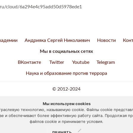
x.ru/cloud/6a294e4c95add50d5978ede1
кадемии
Андрияка Сергей Николаевич
Новости
Кон
Мы в социальных сетях
ВКонтакте
Twitter
Youtube
Telegram
Наука и образование против террора
© 2012-2024
ЕМИЯ АКВАРЕЛИ И ИЗЯЩНЫХ ИСКУССТВ СЕРГЕЯ АНД
Мы используем cookies
траслевую технологию, называемую cookie. Файлы cookie предста
117133, г. Москва, ул. Академика Варги, дом 15
е и обеспечивают более эффективную работу сайта. Продолжая про
файлов cookie и принимаете условия.
Отправить письмо
, Тел.:
+7 (495) 531-55-55
ПРИНЯТЬ