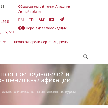
 15
Образовательный портал Академии
Личный кабинет
EN
FR
4, 296)
Версия для слабовидящих
, 507, 511)
с
Школа акварели Сергея Андрияки
ашает преподавателей и
повышения квалификации
тельного искусства на интенсивные курсы